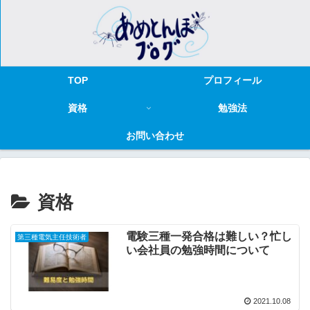
TOP
プロフィール
資格
勉強法
お問い合わせ
資格
電験三種一発合格は難しい？忙し
第三種電気主任技術者
い会社員の勉強時間について
2021.10.08